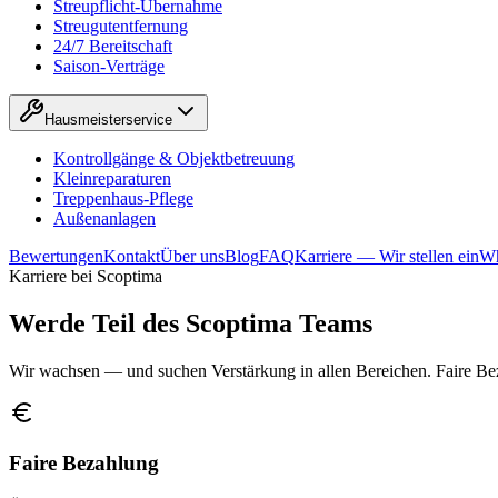
Streupflicht-Übernahme
Streugutentfernung
24/7 Bereitschaft
Saison-Verträge
Hausmeisterservice
Kontrollgänge & Objektbetreuung
Kleinreparaturen
Treppenhaus-Pflege
Außenanlagen
Bewertungen
Kontakt
Über uns
Blog
FAQ
Karriere — Wir stellen ein
Wh
Karriere bei Scoptima
Werde Teil des
Scoptima Teams
Wir wachsen — und suchen Verstärkung in allen Bereichen. Faire Be
Faire Bezahlung