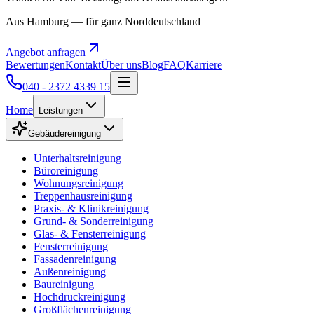
Aus Hamburg — für ganz Norddeutschland
Angebot anfragen
Bewertungen
Kontakt
Über uns
Blog
FAQ
Karriere
040 - 2372 4339 15
Home
Leistungen
Gebäudereinigung
Unterhaltsreinigung
Büroreinigung
Wohnungsreinigung
Treppenhausreinigung
Praxis- & Klinikreinigung
Grund- & Sonderreinigung
Glas- & Fensterreinigung
Fensterreinigung
Fassadenreinigung
Außenreinigung
Baureinigung
Hochdruckreinigung
Großflächenreinigung