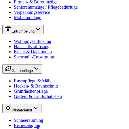
Firmen- & Büroumzüge
Seniorenumzüge / Pflegebedürftige
Verpackungsservice
Möbelmontage
Entrümpelung
Wohnungsauflösung
Haushaltsauflösung
Keller & Dachboden
Sperrmüll-Entsorgung
Gartenpflege
Rasenpflege & Mähen
Hecken- & Baumschnitt
Grünflächenpflege
Garten- & Landschaftsbau
Winterdienst
Schneeräumung
Eisbeseitigung