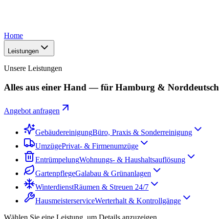
Home
Leistungen
Unsere Leistungen
Alles aus einer Hand — für Hamburg & Norddeutsc
Angebot anfragen
Gebäudereinigung
Büro, Praxis & Sonderreinigung
Umzüge
Privat- & Firmenumzüge
Entrümpelung
Wohnungs- & Haushaltsauflösung
Gartenpflege
Galabau & Grünanlagen
Winterdienst
Räumen & Streuen 24/7
Hausmeisterservice
Werterhalt & Kontrollgänge
Wählen Sie eine Leistung, um Details anzuzeigen.