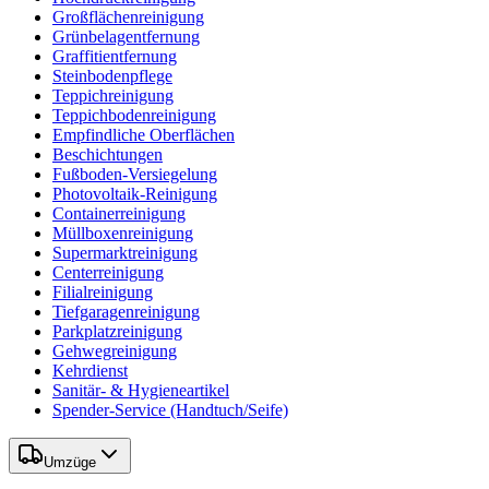
Großflächenreinigung
Grünbelagentfernung
Graffitientfernung
Steinbodenpflege
Teppichreinigung
Teppichbodenreinigung
Empfindliche Oberflächen
Beschichtungen
Fußboden-Versiegelung
Photovoltaik-Reinigung
Containerreinigung
Müllboxenreinigung
Supermarktreinigung
Centerreinigung
Filialreinigung
Tiefgaragenreinigung
Parkplatzreinigung
Gehwegreinigung
Kehrdienst
Sanitär- & Hygieneartikel
Spender-Service (Handtuch/Seife)
Umzüge