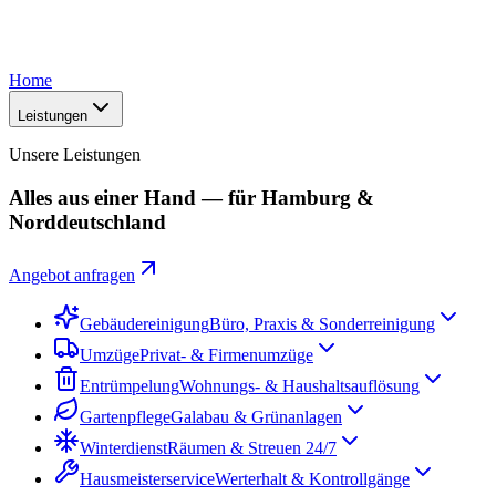
Home
Leistungen
Unsere Leistungen
Alles aus einer Hand — für Hamburg &
Norddeutschland
Angebot anfragen
Gebäudereinigung
Büro, Praxis & Sonderreinigung
Umzüge
Privat- & Firmenumzüge
Entrümpelung
Wohnungs- & Haushaltsauflösung
Gartenpflege
Galabau & Grünanlagen
Winterdienst
Räumen & Streuen 24/7
Hausmeisterservice
Werterhalt & Kontrollgänge