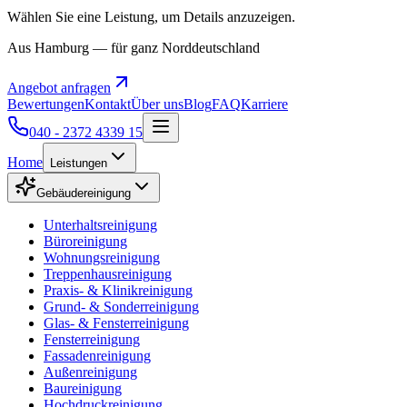
Wählen Sie eine Leistung, um Details anzuzeigen.
Aus Hamburg — für ganz Norddeutschland
Angebot anfragen
Bewertungen
Kontakt
Über uns
Blog
FAQ
Karriere
040 - 2372 4339 15
Home
Leistungen
Gebäudereinigung
Unterhaltsreinigung
Büroreinigung
Wohnungsreinigung
Treppenhausreinigung
Praxis- & Klinikreinigung
Grund- & Sonderreinigung
Glas- & Fensterreinigung
Fensterreinigung
Fassadenreinigung
Außenreinigung
Baureinigung
Hochdruckreinigung