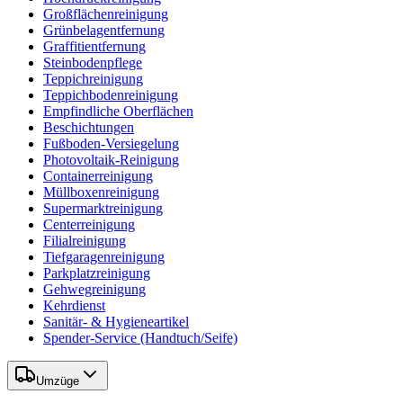
Großflächenreinigung
Grünbelagentfernung
Graffitientfernung
Steinbodenpflege
Teppichreinigung
Teppichbodenreinigung
Empfindliche Oberflächen
Beschichtungen
Fußboden-Versiegelung
Photovoltaik-Reinigung
Containerreinigung
Müllboxenreinigung
Supermarktreinigung
Centerreinigung
Filialreinigung
Tiefgaragenreinigung
Parkplatzreinigung
Gehwegreinigung
Kehrdienst
Sanitär- & Hygieneartikel
Spender-Service (Handtuch/Seife)
Umzüge