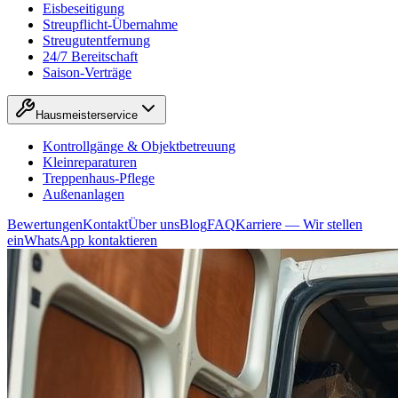
Eisbeseitigung
Streupflicht-Übernahme
Streugutentfernung
24/7 Bereitschaft
Saison-Verträge
Hausmeisterservice
Kontrollgänge & Objektbetreuung
Kleinreparaturen
Treppenhaus-Pflege
Außenanlagen
Bewertungen
Kontakt
Über uns
Blog
FAQ
Karriere — Wir stellen
ein
WhatsApp kontaktieren