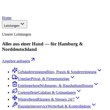
Home
Leistungen
Unsere Leistungen
Alles aus einer Hand — für Hamburg &
Norddeutschland
Angebot anfragen
Gebäudereinigung
Büro, Praxis & Sonderreinigung
Umzüge
Privat- & Firmenumzüge
Entrümpelung
Wohnungs- & Haushaltsauflösung
Gartenpflege
Galabau & Grünanlagen
Winterdienst
Räumen & Streuen 24/7
Hausmeisterservice
Werterhalt & Kontrollgänge