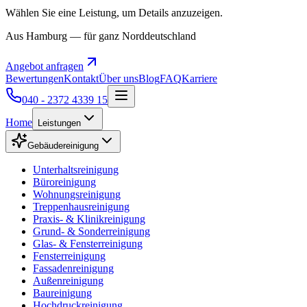
Wählen Sie eine Leistung, um Details anzuzeigen.
Aus Hamburg — für ganz Norddeutschland
Angebot anfragen
Bewertungen
Kontakt
Über uns
Blog
FAQ
Karriere
040 - 2372 4339 15
Home
Leistungen
Gebäudereinigung
Unterhaltsreinigung
Büroreinigung
Wohnungsreinigung
Treppenhausreinigung
Praxis- & Klinikreinigung
Grund- & Sonderreinigung
Glas- & Fensterreinigung
Fensterreinigung
Fassadenreinigung
Außenreinigung
Baureinigung
Hochdruckreinigung