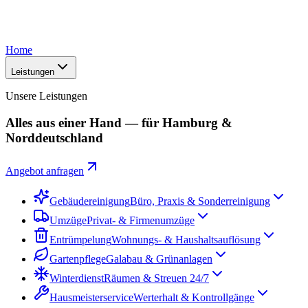
Home
Leistungen
Unsere Leistungen
Alles aus einer Hand — für Hamburg &
Norddeutschland
Angebot anfragen
Gebäudereinigung
Büro, Praxis & Sonderreinigung
Umzüge
Privat- & Firmenumzüge
Entrümpelung
Wohnungs- & Haushaltsauflösung
Gartenpflege
Galabau & Grünanlagen
Winterdienst
Räumen & Streuen 24/7
Hausmeisterservice
Werterhalt & Kontrollgänge