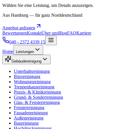
Wählen Sie eine Leistung, um Details anzuzeigen.
Aus Hamburg — für ganz Norddeutschland
Angebot anfragen
Bewertungen
Kontakt
Über uns
Blog
FAQ
Karriere
040 - 2372 4339 15
Home
Leistungen
Gebäudereinigung
Unterhaltsreinigung
Büroreinigung
Wohnungsreinigung
Treppenhausreinigung
Praxis- & Klinikreinigung
Grund- & Sonderreinigung
Glas- & Fensterreinigung
Fensterreinigung
Fassadenreinigung
Außenreinigung
Baureinigung
Hochdruckreinigung