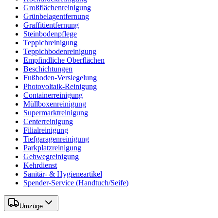
Großflächenreinigung
Grünbelagentfernung
Graffitientfernung
Steinbodenpflege
Teppichreinigung
Teppichbodenreinigung
Empfindliche Oberflächen
Beschichtungen
Fußboden-Versiegelung
Photovoltaik-Reinigung
Containerreinigung
Müllboxenreinigung
Supermarktreinigung
Centerreinigung
Filialreinigung
Tiefgaragenreinigung
Parkplatzreinigung
Gehwegreinigung
Kehrdienst
Sanitär- & Hygieneartikel
Spender-Service (Handtuch/Seife)
Umzüge