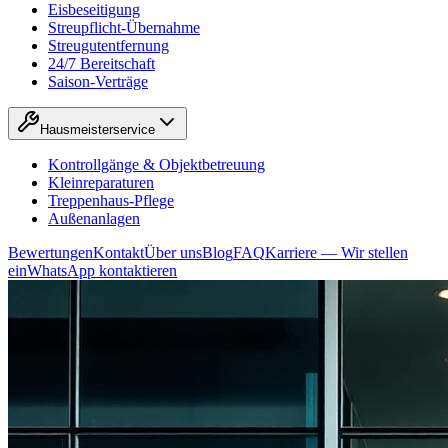
Eisbeseitigung
Streupflicht-Übernahme
Streugutentfernung
24/7 Bereitschaft
Saison-Verträge
Hausmeisterservice
Kontrollgänge & Objektbetreuung
Kleinreparaturen
Treppenhaus-Pflege
Außenanlagen
Bewertungen
Kontakt
Über uns
Blog
FAQ
Karriere — Wir stellen
ein
WhatsApp kontaktieren