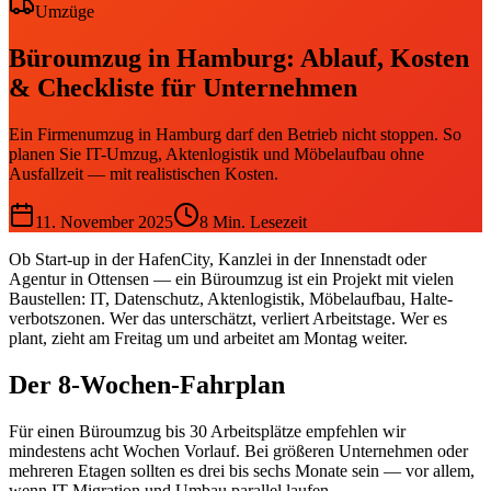
Umzüge
Büroumzug in Hamburg: Ablauf, Kosten
& Checkliste für Unternehmen
Ein Firmenumzug in Hamburg darf den Betrieb nicht stoppen. So
planen Sie IT-Umzug, Aktenlogistik und Möbelaufbau ohne
Ausfallzeit — mit realistischen Kosten.
11. November 2025
8
Min. Lesezeit
Ob Start-up in der HafenCity, Kanzlei in der Innenstadt oder
Agentur in Ottensen — ein Büroumzug ist ein Projekt mit vielen
Baustellen: IT, Datenschutz, Aktenlogistik, Möbelaufbau, Halte­
verbots­zonen. Wer das unterschätzt, verliert Arbeitstage. Wer es
plant, zieht am Freitag um und arbeitet am Montag weiter.
Der 8-Wochen-Fahrplan
Für einen Büroumzug bis 30 Arbeits­plätze empfehlen wir
mindestens acht Wochen Vorlauf. Bei größeren Unter­nehmen oder
mehreren Etagen sollten es drei bis sechs Monate sein — vor allem,
wenn IT-Migration und Umbau parallel laufen.