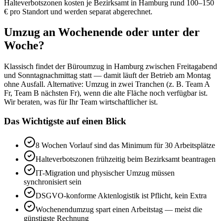
Halte­verbots­zonen kosten je Bezirks­amt in Hamburg rund 100–150
€ pro Standort und werden separat abgerechnet.
Umzug an Wochenende oder unter der
Woche?
Klassisch findet der Büroumzug in Hamburg zwischen Freitag­abend
und Sonntag­nachmittag statt — damit läuft der Betrieb am Montag
ohne Ausfall. Alternative: Umzug in zwei Tranchen (z. B. Team A
Fr, Team B nächsten Fr), wenn die alte Fläche noch verfügbar ist.
Wir beraten, was für Ihr Team wirtschaftlicher ist.
Das Wichtigste auf einen Blick
8 Wochen Vorlauf sind das Minimum für 30 Arbeits­plätze
Halte­verbots­zonen frühzeitig beim Bezirks­amt beantragen
IT-Migration und physischer Umzug müssen
synchronisiert sein
DSGVO-konforme Akten­logistik ist Pflicht, kein Extra
Wochenend­umzug spart einen Arbeitstag — meist die
günstigste Rechnung