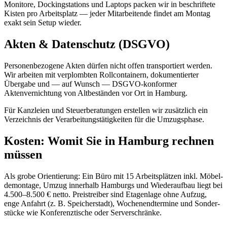
Monitore, Dock­ing­stations und Laptops packen wir in beschriftete
Kisten pro Arbeits­platz — jeder Mitarbeitende findet am Montag
exakt sein Setup wieder.
Akten & Datenschutz (DSGVO)
Personen­bezogene Akten dürfen nicht offen transportiert werden.
Wir arbeiten mit verplombten Rollcontainern, dokumentierter
Übergabe und — auf Wunsch — DSGVO-konformer
Aktenvernichtung von Alt­beständen vor Ort in Hamburg.
Für Kanzleien und Steuerberatungen erstellen wir zusätzlich ein
Verzeichnis der Verarbeitungs­tätigkeiten für die Umzugs­phase.
Kosten: Womit Sie in Hamburg rechnen
müssen
Als grobe Orientierung: Ein Büro mit 15 Arbeits­plätzen inkl. Möbel­
demontage, Umzug innerhalb Hamburgs und Wieder­aufbau liegt bei
4.500–8.500 € netto. Preistreiber sind Etagenlage ohne Aufzug,
enge Anfahrt (z. B. Speicherstadt), Wochenend­termine und Sonder­
stücke wie Konferenz­tische oder Server­schränke.